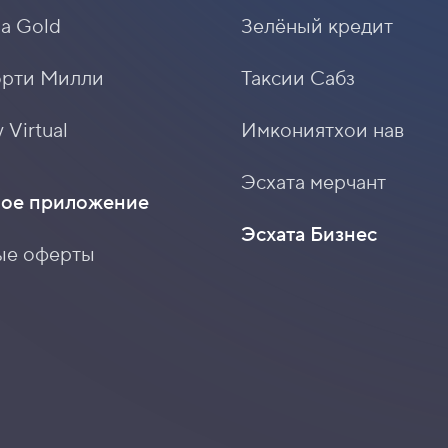
sa Gold
Зелёный кредит
орти Милли
Таксии Сабз
 Virtual
Имкониятхои нав
Эсхата мерчант
ое приложение
Эсхата Бизнес
ые оферты