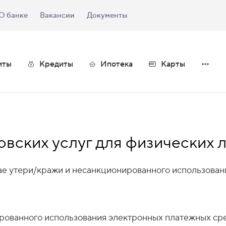
О банке
Вакансии
Документы
иты
Кредиты
Ипотека
Карты
вских услуг для физических л
чае утери/кражи и несанкционированного использова
рованного использования электронных платежных сре