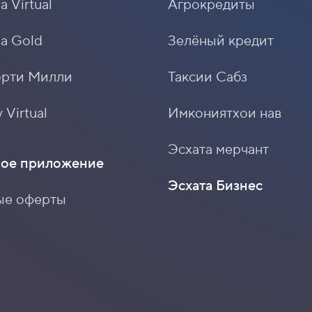
a Virtual
Агрокредиты
sa Gold
Зелёный кредит
орти Милли
Таксии Сабз
 Virtual
Имкониятхои нав
Эсхата мерчант
ое приложение
Эсхата Бизнес
ые оферты