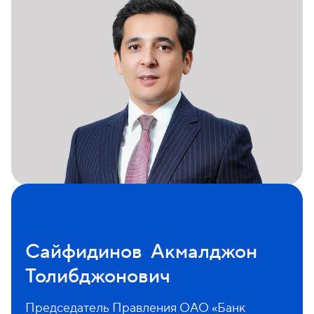
Сайфидинов Акмалджон
Толибджонович
Председатель Правления ОАО «Банк