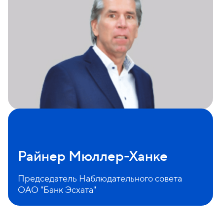
Райнер Мюллер-Ханке
Председатель Наблюдательного совета
ОАО "Банк Эсхата"