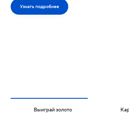
Базовый премиальный пр
предлагающий эксклюз
возможности для путеше
отдыха.
Узнать подробнее
Выиграй золото
Кар