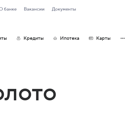
О банке
Вакансии
Документы
иты
Кредиты
Ипотека
Карты
atinum