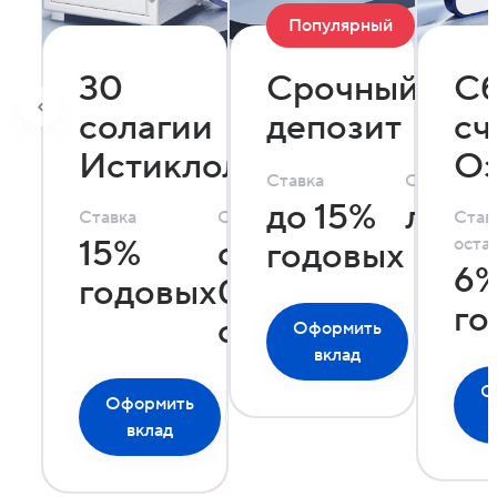
Популярный
30
Срочный
Сб
солагии
депозит
сч
Истиклолият
О
Ставка
Сумма
до 15%
люба
Ставка
Сумма
Став
15%
от 50
оста
годовых
6
годовых
000
го
сомони
Оформить
Подро
вклад
О
Оформить
Подробнее
вклад