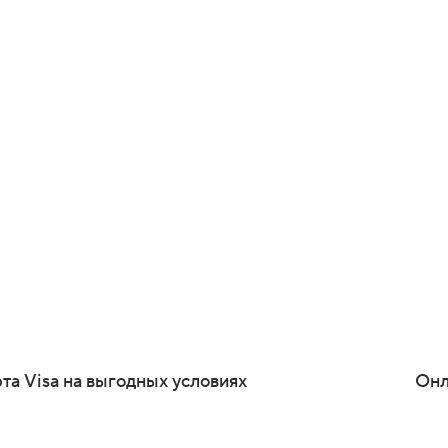
одукт,
ивные
ствий, шопинга и
та Visa на выгодных условиях
Онл