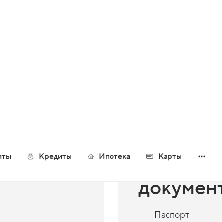
Множество способов и простота
погашения кредита, в том числе в
мобильном приложении
кредите
Минимал
докумен