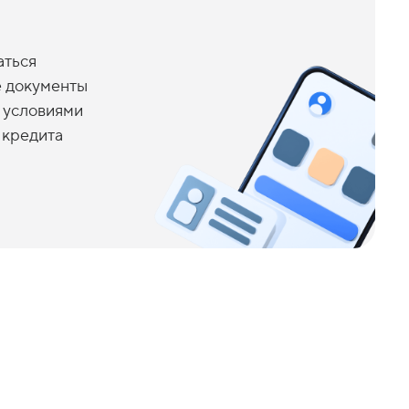
аться
 документы
с условиями
 кредита