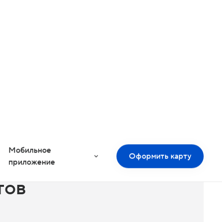
00:00
ьный пакет
тов