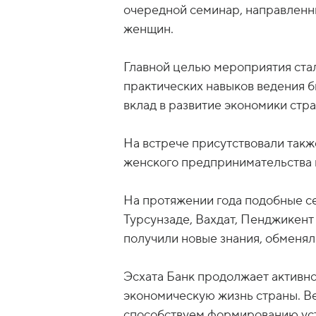
очередной семинар, направленн
женщин.
Главной целью мероприятия стал
практических навыков ведения би
вклад в развитие экономики стр
На встрече присутствовали так
женского предпринимательства 
На протяжении года подобные се
Турсунзаде, Вахдат, Пенджикент
получили новые знания, обменя
Эсхата Банк продолжает активн
экономическую жизнь страны. В
способствуем формированию уст