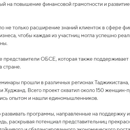
ый на повышение финансовой грамотности и развити
о не только расширение знаний клиенток в сфере фин
знеса, чтобы каждая из участниц могла успешно реал
аны.
же представители ОБСЕ, которая также поддерживает
в стране.
минары прошли в различных регионах Таджикистана, 
 и Худжанд. Всего проект охватил около 150 женщин
лись опытом и нашли единомышленников.
о развивать программы, направленные на поддержку 
едь, раскрывая потенциал представительниц прекрас
ойчивого и сбалансированного экономического роста