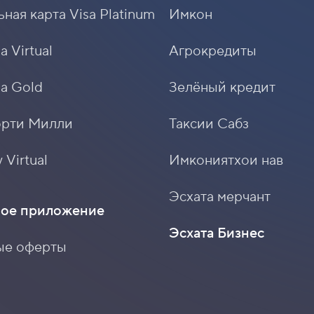
a Virtual
Агрокредиты
sa Gold
Зелёный кредит
орти Милли
Таксии Сабз
 Virtual
Имкониятхои нав
Эсхата мерчант
ое приложение
Эсхата Бизнес
ые оферты