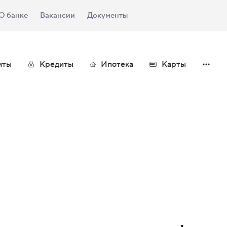
О банке
Вакансии
Документы
иты
Кредиты
Ипотека
Карты
нального единства!