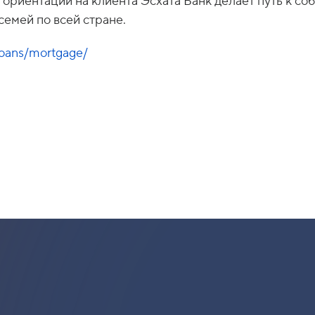
 ориентации на клиента Эсхата Банк делает путь к с
семей по всей стране.
loans/mortgage/