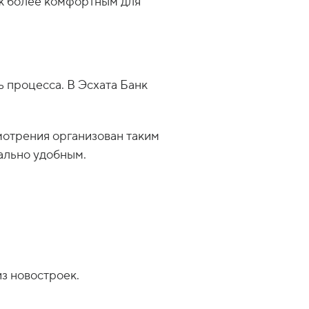
ёж более комфортным для
 процесса. В Эсхата Банк
мотрения организован таким
ально удобным.
з новостроек.