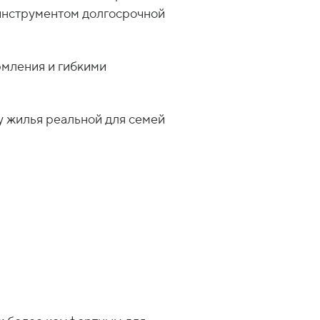
щественной статьёй расходов для
 инструментом долгосрочной
рмления и гибкими
у жилья реальной для семей