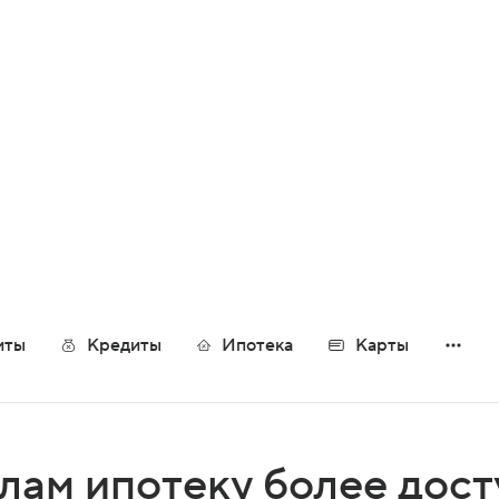
О банке
Вакансии
Документы
иты
Кредиты
Ипотека
Карты