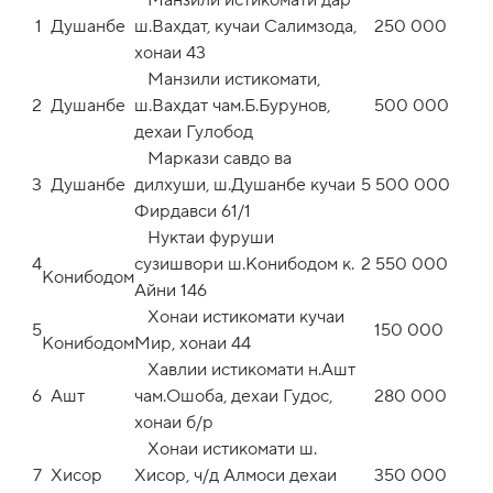
1
Душанбе
ш.Вахдат, кучаи Салимзода,
250 000
хонаи 43
Манзили истикомати,
2
Душанбе
ш.Вахдат чам.Б.Бурунов,
500 000
дехаи Гулобод
Маркази савдо ва
3
Душанбе
дилхуши, ш.Душанбе кучаи
5 500 000
Фирдавси 61/1
Нуктаи фуруши
4
сузишвори ш.Конибодом к.
2 550 000
Конибодом
Айни 146
Хонаи истикомати кучаи
5
150 000
Конибодом
Мир, хонаи 44
Хавлии истикомати н.Ашт
6
Ашт
чам.Ошоба, дехаи Гудос,
280 000
хонаи б/р
Хонаи истикомати ш.
7
Хисор
Хисор, ч/д Алмоси дехаи
350 000