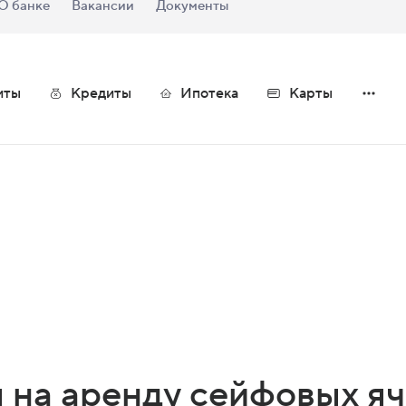
О банке
Вакансии
Документы
иты
Кредиты
Ипотека
Карты
 на аренду сейфовых я