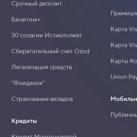
Срочный депозит
Премиаль
Бачагона+
Карта Vis
30 солагии Истиклолият
Карта Vi
Сберегательный счет Ozod
Карты К
Легализация средств
Union Pay
"Фоиданок"
Страхование вкладов
Мобильн
Публичн
Кредиты
Кредит Многоцелевой