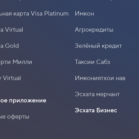
ная карта Visa Platinum
Имкон
a Virtual
Агрокредиты
sa Gold
Зелёный кредит
орти Милли
Таксии Сабз
 Virtual
Имкониятхои нав
Эсхата мерчант
ое приложение
Эсхата Бизнес
ые оферты