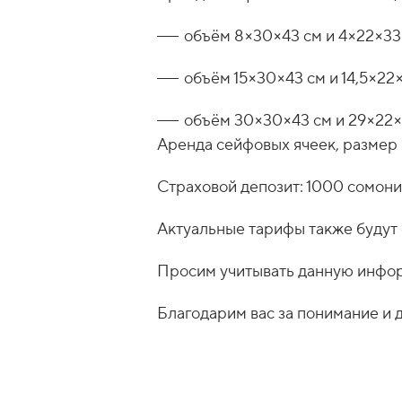
объём 8×30×43 см и 4×22×33
объём 15×30×43 см и 14,5×22
объём 30×30×43 см и 29×22×
Аренда сейфовых ячеек, размер
Страховой депозит: 1000 сомони
Актуальные тарифы также будут 
Просим учитывать данную инфор
Благодарим вас за понимание и 